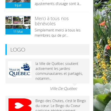
ajustements d'usage sont à...
9
Juil
Merci à tous nos
bénévoles
Simplement merci à tous les
11
Mai
membres qui de pr...
LOGO
la Ville de Québec soutient
activement les jardins
communautaires et partagés,
notamm...
Ville De Québec
Bingo des Chutes, c’est le Bingo
du cœur. Le Bingo du Coeur
participe généreusement...